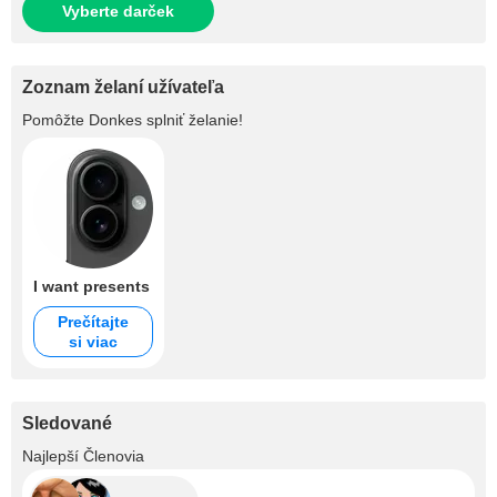
Vyberte darček
Zoznam želaní užívateľa
Pomôžte
Donkes
splniť želanie!
I want presents
Prečítajte
si viac
Sledované
+2
Najlepší Členovia