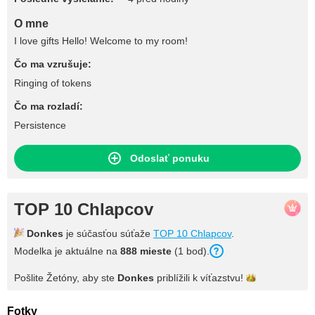
O mne
I love gifts Hello! Welcome to my room!
Čo ma vzrušuje:
Ringing of tokens
Čo ma rozladí:
Persistence
Odoslať ponuku
TOP 10 Chlapcov
Donkes
je súčasťou súťaže
TOP 10 Chlapcov
.
Modelka je aktuálne na
888 mieste
(1 bod).
Pošlite Žetóny, aby ste
Donkes
priblížili k
víťazstvu!
Fotky