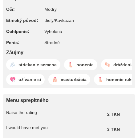
Oči:
Modrý
Etnický pôvod:
Biely/Kavkazan
Ochlpenie:
Vyholená
Penis:
Stredné
Záujmy
striekanie semena
honenie
dráždenie
užívanie si
masturbácia
honenie rukou
Menu sprepitného
Raise the rating
2 TKN
I would have met you
3 TKN