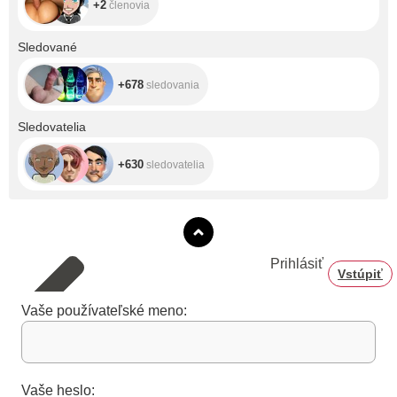
+2
členovia
+678
Sledované
+678
sledovania
+630
Sledovatelia
+630
sledovatelia
Prihlásiť
Vstúpiť
Vaše používateľské meno:
Vaše heslo: