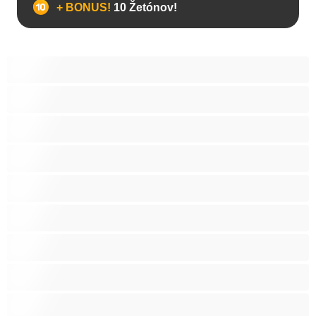
+ BONUS!
10 Žetónov!
Anál
Bisexuál
Gay
Internát
Mackovia
Najlepšie pre súkromné
Priama
Páry
Svalnaté