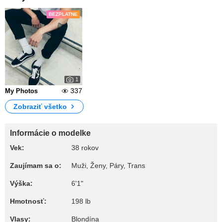
BEZPLATNE
1
337
My Photos
Zobraziť všetko
Informácie o modelke
Vek:
38 rokov
Zaujímam sa o:
Muži, Ženy, Páry, Trans
Výška:
6'1"
Hmotnosť:
198 lb
Vlasy:
Blondína