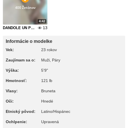
400 Žetónov
4:42
13
DANDOLE UN POCO DE CUM A CORBIN
Informácie o modelke
Vek:
23 rokov
Zaujímam sa o:
Muži, Páry
Výška:
5'9"
Hmotnosť:
121 lb
Vlasy:
Bruneta
Oči:
Hnedé
Etnický pôvod:
Latino/Hispánec
Ochlpenie:
Upravená