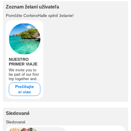
Zoznam želaní užívateľa
Pomôžte
CorbinxHalle
splniť želanie!
NUESTRO
PRIMER VIAJE
We invite you to
be part of our first
trip together and
what a way to help
Prečítajte
us achieve it... In
si viac
the same way we
will make this trip
special and we will
assure you that
that day we will be
Sledované
online sharing with
you. Te invitamos
+28
Sledované
a ser parte de
nuestro primer