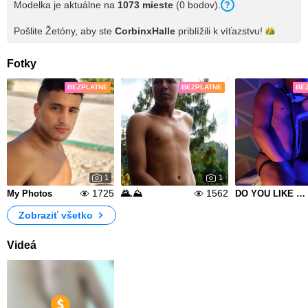
Modelka je aktuálne na
1073 mieste
(0 bodov).
Pošlite Žetóny, aby ste
CorbinxHalle
priblížili k
víťazstvu!
Fotky
BEZPLATNE
BEZPLATNE
BE
1
1
1725
1562
My Photos
🌄.⛰️
DO YOU LIKE IT?😏
Zobraziť všetko
Videá