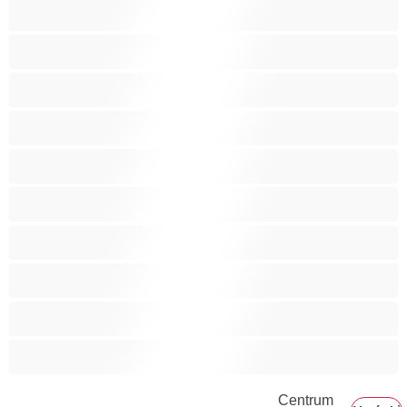
Anál
Bisexuál
Gay
Internát
Mackovia
Najlepšie pre súkromné
Priama
Páry
Svalnaté
Veľký penis
Centrum