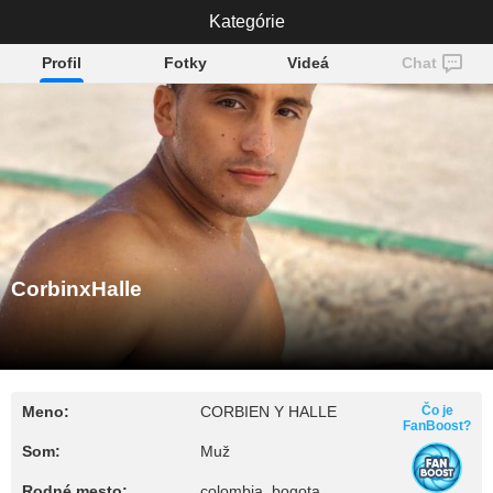
CorbinxHalle
Kategórie
Profil
Fotky
Videá
Chat
CorbinxHalle
Meno:
CORBIEN Y HALLE
Čo je
FanBoost?
Som:
Muž
Rodné mesto:
colombia, bogota